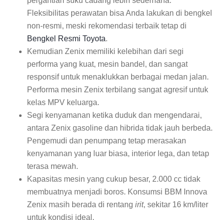
pergantian suku cadang lebih sederhana.
Fleksibilitas perawatan bisa Anda lakukan di bengkel
non-resmi, meski rekomendasi terbaik tetap di
Bengkel Resmi Toyota
.
Kemudian Zenix memiliki kelebihan dari segi
performa yang kuat, mesin bandel, dan sangat
responsif untuk menaklukkan berbagai medan jalan.
Performa mesin Zenix terbilang sangat agresif untuk
kelas MPV keluarga.
Segi kenyamanan ketika duduk dan mengendarai,
antara Zenix gasoline dan hibrida tidak jauh berbeda.
Pengemudi dan penumpang tetap merasakan
kenyamanan yang luar biasa, interior lega, dan tetap
terasa mewah.
Kapasitas mesin yang cukup besar, 2.000 cc tidak
membuatnya menjadi boros. Konsumsi BBM Innova
Zenix masih berada di rentang
irit
, sekitar 16 km/liter
untuk kondisi ideal.