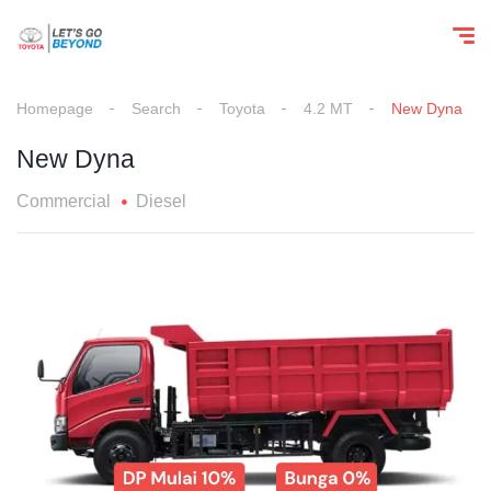
Homepage
Search
Toyota
4.2 MT
New Dyna
New Dyna
Commercial
Diesel